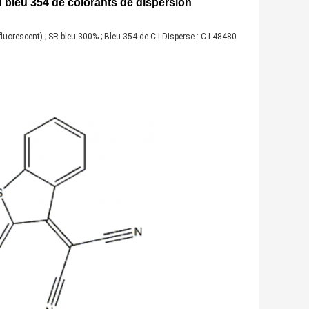
 bleu 354 de colorants de dispersion
(fluorescent) ; SR bleu 300% ; Bleu 354 de C.I.Disperse : C.I.48480