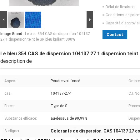
Délai de livraison:
Conditions de paiem
Capacité d'approvis
Image Grand :
Le bleu 354 CAS de dispersion 104137
Contact
27 1 dispersion teint le SR bleu brillant 300%
Le bleu 354 CAS de dispersion 104137 27 1 dispersion teint 
description de
Aspect:
Poudre vert-foncé
Ombre
cas:
104137-27-1
C.I. No.
Force:
Type de S
Proces
Substance efficace:
au-dessus de 99,99%
Dispers
Colorants de dispersion
CAS 104137 27 co
Surligner:
,