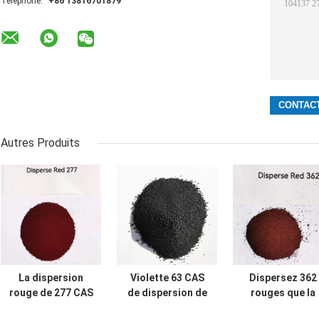
Téléphone:
+86 13816701879
Autres Produits
La dispersion
Violette 63 CAS
Dispersez 362
rouge de 277 CAS
de dispersion de
rouges que la
70294-19-8 teint
S-3RL 64294-88-8
dispersion de