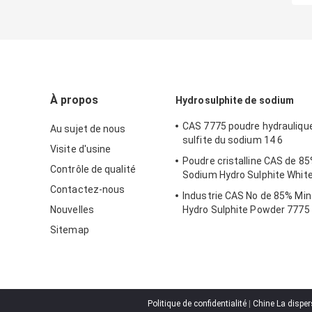
À propos
Hydrosulphite de sodium
CAS 7775 poudre hydrauliqu
Au sujet de nous
sulfite du sodium 14 6
Visite d'usine
Poudre cristalline CAS de 8
Contrôle de qualité
Sodium Hydro Sulphite White
Contactez-nous
Industrie CAS No de 85% Mi
Nouvelles
Hydro Sulphite Powder 7775 
Sitemap
Politique de confidentialité
|
Chine La disper