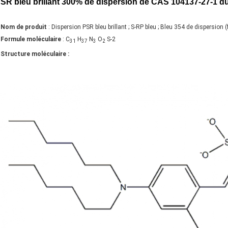
SR bleu brillant 300% de dispersion de CAS 104137-27-1 du
Nom de produit
: Dispersion PSR bleu brillant ; S-RP bleu ; Bleu 354 de dispersion 
Formule moléculaire
: C
H
N
O
S-2
31
37
3
2
Structure moléculaire :