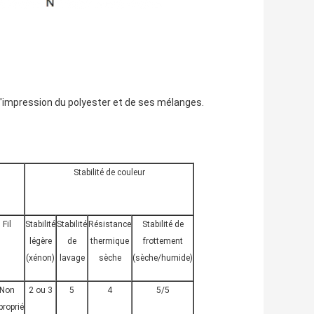
 l'impression du polyester et de ses mélanges.
Stabilité de couleur
Fil
Stabilité
Stabilité
Résistance
Stabilité de
légère
de
thermique
frottement
(xénon)
lavage
sèche
(sèche/humide)
Non
2 ou 3
5
4
5/5
proprié