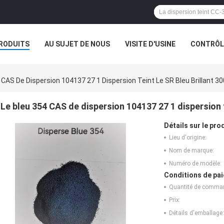
RODUITS
AU SUJET DE NOUS
VISITE D'USINE
CONTRÔLE
 CAS De Dispersion 104137 27 1 Dispersion Teint Le SR Bleu Brillant 3
Le bleu 354 CAS de dispersion 104137 27 1 dispersion t
Détails sur le prod
Lieu d'origine:
Nom de marque:
Numéro de modèle:
Conditions de pai
Quantité de comma
Prix:
Détails d'emballage: