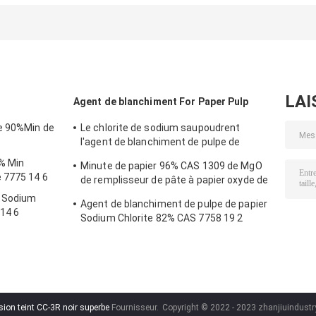
G rouge
C19H19ClN6O3
CAS 158129-94-
fluorescent FGG
teint FBS brillan
LAI
Agent de blanchiment For Paper Pulp
e 90%Min de
Le chlorite de sodium saupoudrent
l'agent de blanchiment de pulpe de
papier de 90% CAS 7758 19 2
5% Min
Minute de papier 96% CAS 1309 de MgO
 7775 14 6
de remplisseur de pâte à papier oxyde de
magnésium 48 4
n Sodium
Agent de blanchiment de pulpe de papier
14 6
Sodium Chlorite 82% CAS 7758 19 2
ClNaO2
sion teint CC-3R noir superbe
Fournisseur.
Copyright © 2022 - 2023 zhanjiuindustry