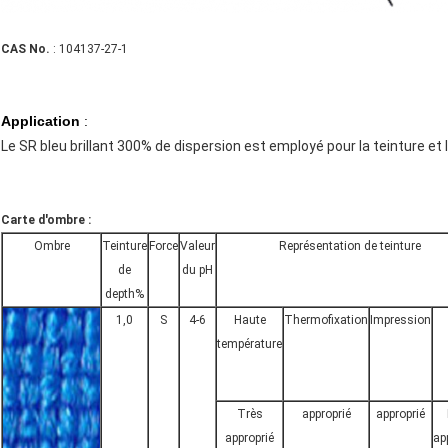
CAS No.
: 104137-27-1
Application
:
Le SR bleu brillant 300% de dispersion est employé pour la teinture et
Carte d'ombre :
Ombre
Teinture
Force
Valeur
Représentation de teinture
de
du pH
depth%
1,0
S
4-6
Haute
Thermofixation
Impression
température
Très
approprié
approprié
approprié
ap