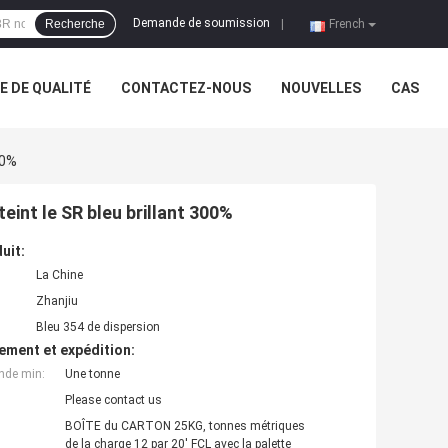
Demande de soumission
Recherche
|
French
 DE QUALITÉ
CONTACTEZ-NOUS
NOUVELLES
CAS
00%
eint le SR bleu brillant 300%
uit:
La Chine
Zhanjiu
Bleu 354 de dispersion
ement et expédition:
nde min:
Une tonne
Please contact us
BOÎTE du CARTON 25KG, tonnes métriques
de la charge 12 par 20' FCL avec la palette