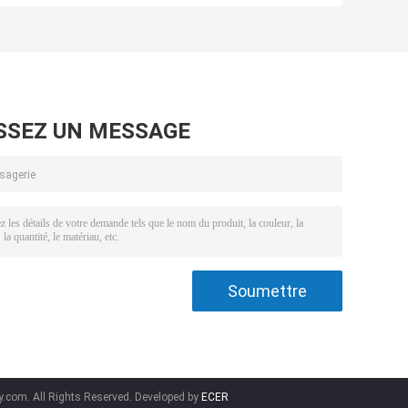
3
jaune fluorescent
SE-5RL oranges
t
de CAS 164578-
3GL orange
37-4
SSEZ UN MESSAGE
.com. All Rights Reserved. Developed by
ECER