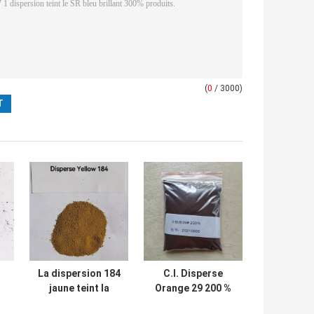
(
0
/ 3000)
La dispersion 184
C.I. Disperse
jaune teint la
Orange 29 200 %
dispersion 10G
CAS 19800-42-1