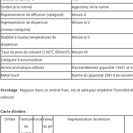
Ombre (à la norme)
Approchez de la norme
Représentation de diffusion (catégorie)
Minute 4
Représentation de dispersion
Minute A/3
(niveau/catégorie)
Stabilité à hautes températures de
Minute A/3
dispersion
°C,60min)%
Taux de prise de colorant (130
Minute 90
Catégorie d'accumulation
Amine aromatique néfaste
Rassemblement gigaoctet 19601 et 
Métal lourd
Norme du gigaoctet 20814 de rasse
Stockage :
Magasin dans un endroit frais, sec et aéré pour empêcher l'humidité et 
collision.
Carte d'ombre :
Ombre
Teinture
Force
Valeur
Représentation de teinture
de
du pH