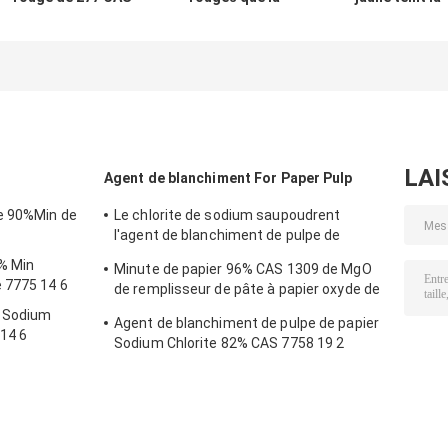
70294-19-8 teint
dispersion de
dispersion 10G
G rouge
CAS 158129-94-3
jaune fluoresce
fluorescent FGG
teint FBS brillant
de CAS 164578
37-4
LAI
Agent de blanchiment For Paper Pulp
e 90%Min de
Le chlorite de sodium saupoudrent
l'agent de blanchiment de pulpe de
papier de 90% CAS 7758 19 2
5% Min
Minute de papier 96% CAS 1309 de MgO
 7775 14 6
de remplisseur de pâte à papier oxyde de
magnésium 48 4
n Sodium
Agent de blanchiment de pulpe de papier
14 6
Sodium Chlorite 82% CAS 7758 19 2
ClNaO2