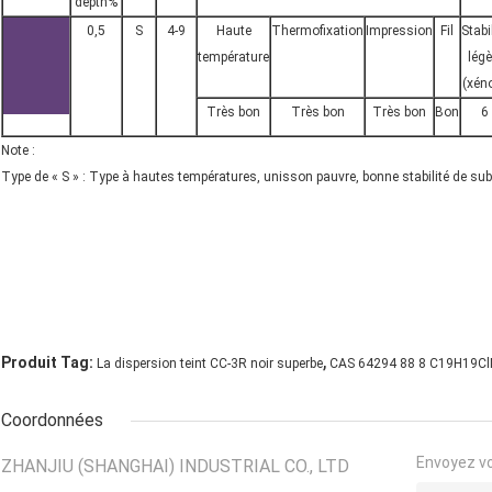
depth%
0,5
S
4-9
Haute
Thermofixation
Impression
Fil
Stabi
température
légè
(xén
Très bon
Très bon
Très bon
Bon
6
Note :
Type de « S » : Type à hautes températures, unisson pauvre, bonne stabilité de sub
,
Produit Tag:
La dispersion teint CC-3R noir superbe
CAS 64294 88 8 C19H19C
Coordonnées
Envoyez v
ZHANJIU (SHANGHAI) INDUSTRIAL CO., LTD