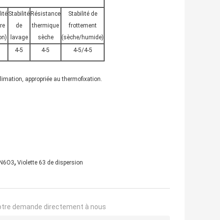
lité
Stabilité
Résistance
Stabilité de
re
de
thermique
frottement
on)
lavage
sèche
(sèche/humide)
4-5
4-5
4-5/4-5
limation, appropriée au thermofixation.
,
lN6O3
Violette 63 de dispersion
otre demande directement à nous