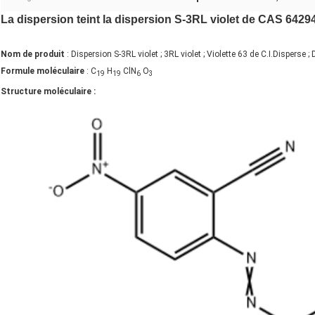
La dispersion teint la dispersion S-3RL violet de CAS 64294
Nom de produit
: Dispersion S-3RL violet ; 3RL violet ; Violette 63 de C.I.Disperse ; 
Formule moléculaire
: C
H
ClN
O
19
19
6
3
Structure moléculaire :