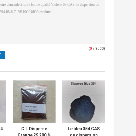
(
0
/ 3000)
84
C.I. Disperse
Le bleu 354 CAS
Orange 29 200 %
de dispersion