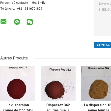
Personne à contacter:
Ms. Emily
Téléphone:
+86 13816701879
Autres Produits
La dispersion
Dispersez 362
La dispersion 1
rouge de 277 CAS
rouges que la
jaune teint la