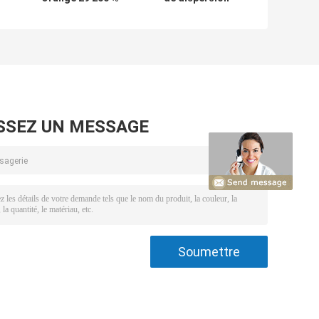
CAS 19800-42-1
104137 27 1
nt
SE-5RL oranges
dispersion teint
-
3GL orange
le SR bleu brillant
300%
SSEZ UN MESSAGE