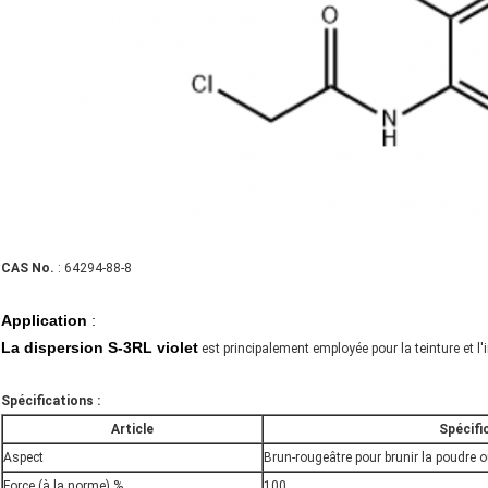
CAS No.
: 64294-88-8
Application
:
La dispersion S-3RL violet
est principalement employée pour la teinture et l'
Spécifications :
Article
Spécifi
Aspect
Brun-rougeâtre pour brunir la poudre 
Force (à la norme) %
100