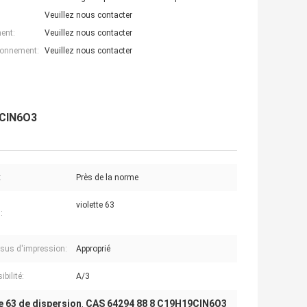
Veuillez nous contacter
ent:
Veuillez nous contacter
ionnement:
Veuillez nous contacter
9ClN6O3
:
Près de la norme
violette 63
:
sus d'impression:
Approprié
ibilité:
A/3
e 63 de dispersion
CAS 64294 88 8 C19H19ClN6O3
,