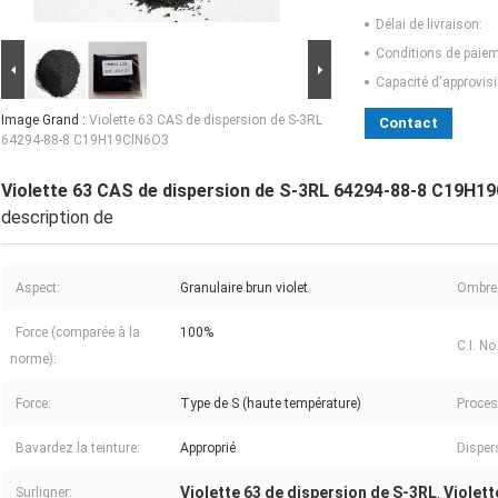
Délai de livraison:
Conditions de paiem
Capacité d'approvis
Image Grand :
Violette 63 CAS de dispersion de S-3RL
Contact
64294-88-8 C19H19ClN6O3
Violette 63 CAS de dispersion de S-3RL 64294-88-8 C19H1
description de
Aspect:
Granulaire brun violet
Ombre
Force (comparée à la
100%
C.I. No.
norme):
Force:
Type de S (haute température)
Proces
Bavardez la teinture:
Approprié
Dispers
Violette 63 de dispersion de S-3RL
Violett
Surligner:
,