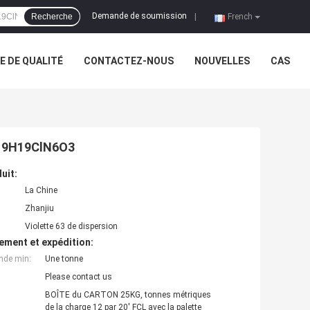
Demande de soumission
Recherche
|
French
 DE QUALITÉ
CONTACTEZ-NOUS
NOUVELLES
CAS
 C19H19ClN6O3
uit:
La Chine
Zhanjiu
Violette 63 de dispersion
ement et expédition:
nde min:
Une tonne
Please contact us
BOÎTE du CARTON 25KG, tonnes métriques
de la charge 12 par 20' FCL avec la palette