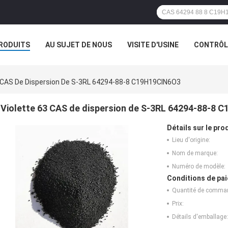
RODUITS
AU SUJET DE NOUS
VISITE D'USINE
CONTRÔLE
3 CAS De Dispersion De S-3RL 64294-88-8 C19H19ClN6O3
Violette 63 CAS de dispersion de S-3RL 64294-88-8
Détails sur le prod
Lieu d'origine:
Nom de marque:
Numéro de modèle:
Conditions de pai
Quantité de comma
Prix:
Détails d'emballage: