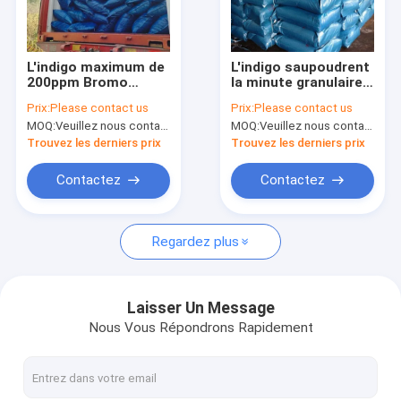
Visite d'usine
Contrôle de qualité
L'indigo maximum de
L'indigo saupoudrent
200ppm Bromo
la minute granulaire
Contactez-nous
saupoudrent le bleu
94% CAS 482-89-3
Prix:
Please contact us
Prix:
Please contact us
d'indigo de CAS
C.I. Blue 1 de
MOQ:
Veuillez nous contacter
MOQ:
Veuillez nous contacter
2475-31-2 C.I. Blue 5
colorants de cuve
Nouvelles
4BR
Trouvez les derniers prix
Trouvez les derniers prix
Cas
Contactez
Contactez
Regardez plus
Hydrosulphite de sodium
Agent de blanchiment For Paper Pulp
Laisser Un Message
Nous Vous Répondrons Rapidement
Colorants de soufre
Additifs communs