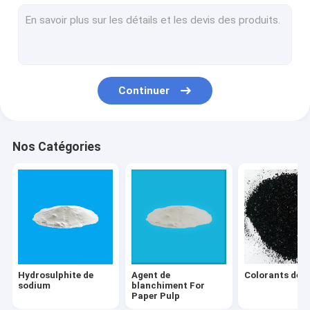
Dioxyde de titane TiO2
Additifs d'alimentation des animaux
Phosphore et phosphate
Continuer
Colorants de dispersion
Colorants directs
Nos Catégories
Auxiliaires de textile
Pâte fluorescente de colorant
colorants de cuve
Résine multipolymère de nylon
Hydrosulphite de
Agent de
Colorants de s
sodium
blanchiment For
Paper Pulp