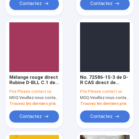
Contactez
Contactez
Mélange rouge direct
No. 72586-15-3 de D-
Rubine D-BLL C.1 de
R CAS direct de
colorants directs de
colorants du bleu
Prix:
Please contact us
Prix:
Please contact us
CAS 73513-82-3 83/1.
marine 297 directs
MOQ:
Veuillez nous contacter
MOQ:
Veuillez nous contacter
Trouvez les derniers prix
Trouvez les derniers prix
Contactez
Contactez