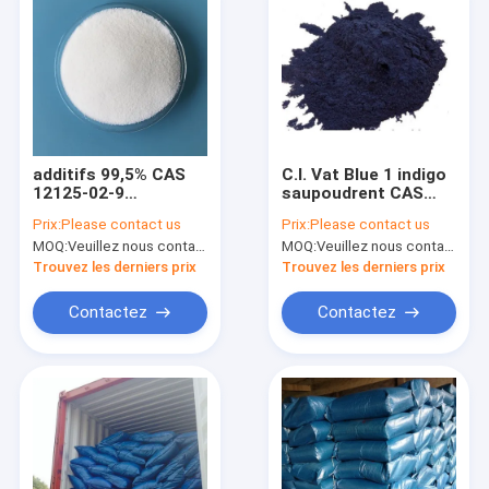
additifs 99,5% CAS
C.I. Vat Blue 1 indigo
12125-02-9
saupoudrent CAS
d'alimentation des
granulaire 482-89-3
Prix:
Please contact us
Prix:
Please contact us
animaux de chlorure
200ppm maximum
MOQ:
Veuillez nous contacter
MOQ:
Veuillez nous contacter
d'ammonium
Trouvez les derniers prix
Trouvez les derniers prix
Contactez
Contactez
Maison
Produits
Au sujet de nous