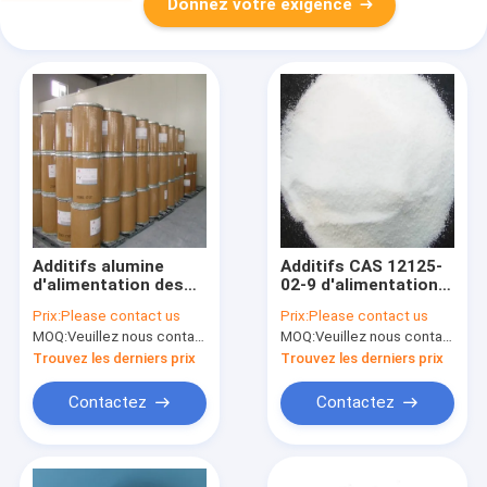
Donnez votre exigence
Additifs alumine
Additifs CAS 12125-
d'alimentation des
02-9 d'alimentation
animaux d'Anatase
des animaux de
Prix:
Please contact us
Prix:
Please contact us
de dioxyde de titane
chlorure
MOQ:
Veuillez nous contacter
MOQ:
Veuillez nous contacter
et minute libre 99%
d'ammonium de
de l'analyse TiO2 de
catégorie
Trouvez les derniers prix
Trouvez les derniers prix
silice
d'alimentation
Contactez
Contactez