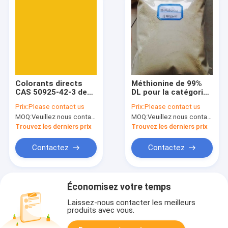
Colorants directs
Méthionine de 99%
CAS 50925-42-3 de
DL pour la catégorie
D-RL RL C.I. 86 jaunes
CAS 59-51-8
Prix:
Please contact us
Prix:
Please contact us
directs
d'alimentation des
MOQ:
Veuillez nous contacter
MOQ:
Veuillez nous contacter
animaux de chiens
Trouvez les derniers prix
Trouvez les derniers prix
Contactez
Contactez
Économisez votre temps
Laissez-nous contacter les meilleurs
produits avec vous.