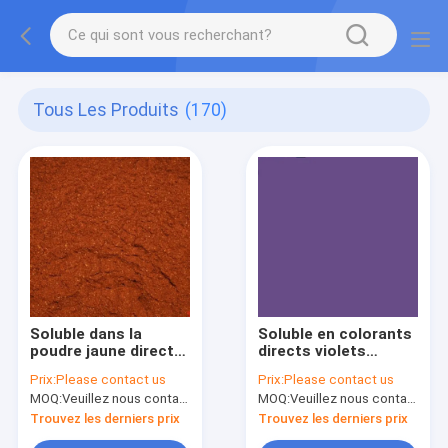
Tous Les Produits
(170)
Soluble dans la
Soluble en colorants
poudre jaune directe
directs violets
3RNL C.I. 161 D-3RNL
directs CAS 6798-03-
Prix:
Please contact us
Prix:
Please contact us
de l'eau
4 de l'eau 66 D-5BL
MOQ:
Veuillez nous contacter
MOQ:
Veuillez nous contacter
Trouvez les derniers prix
Trouvez les derniers prix